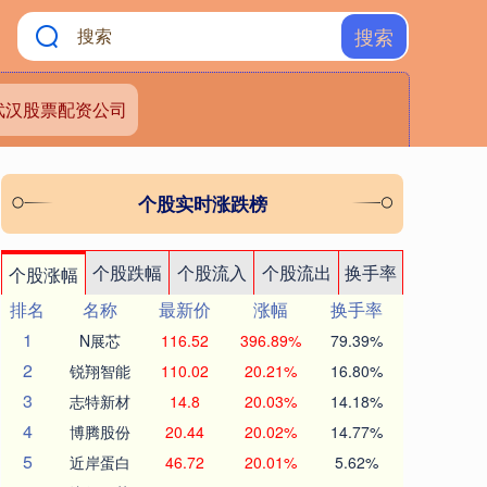
搜索
武汉股票配资公司
个股实时涨跌榜
个股跌幅
个股流入
个股流出
换手率
个股涨幅
排名
名称
最新价
涨幅
换手率
1
N展芯
116.52
396.89%
79.39%
2
锐翔智能
110.02
20.21%
16.80%
3
志特新材
14.8
20.03%
14.18%
4
博腾股份
20.44
20.02%
14.77%
5
近岸蛋白
46.72
20.01%
5.62%