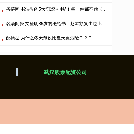
搭搭网 书法界的5大“顶级神帖”！每一件都不输《兰亭序》
名鼎配资 文征明89岁的绝笔书，赵孟頫复生也比不了
配操盘 为什么冬天熬夜比夏天更危险？？？
武汉股票配资公司