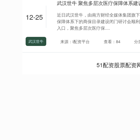
近日武汉世牛，由南方财经全媒体集团旗下
12-25
保障体系下的商保目录建设闭门研讨会顺利
入口，聚焦多层次医疗保....
来源：i配资平台
查看：84
分
武汉世牛
51配资股票配资
上证指数
3940.04
.40
2.13%
39.68
1.