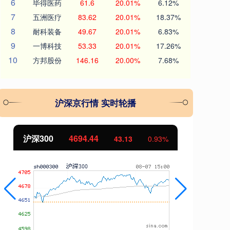
6
毕得医药
61.6
20.01%
6.12%
7
五洲医疗
83.62
20.01%
18.37%
8
耐科装备
49.67
20.01%
6.83%
9
一博科技
53.33
20.01%
17.26%
10
方邦股份
146.16
20.00%
7.68%
沪深京行情 实时轮播
沪深300
4694.44
北
43.13
0.93%