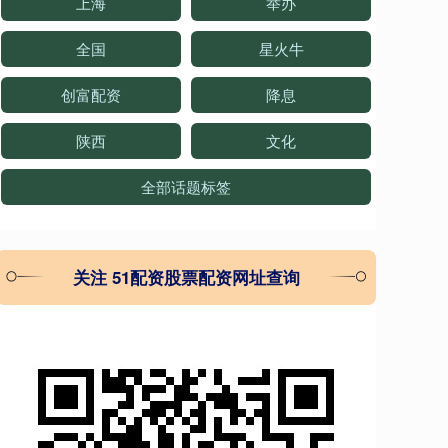
上海
举办
全国
星火牛
创富配资
降息
陕西
文化
全部话题标签
关注 51配资股票配资网址查询