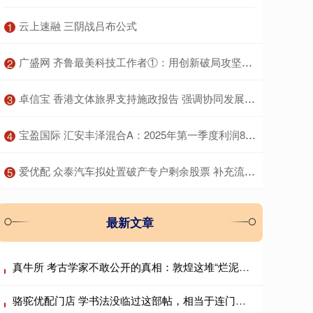
​云上速融 三阴战吕布公式
1
​广盛网 齐鲁最美科技工作者①：用创新破局攻坚，为硬核产业打造硬核支撑
2
​卓信宝 香港文体旅界支持施政报告 强调协同发展提升竞争力
3
​宝盈国际 汇安丰泽混合A：2025年第一季度利润88.77万元 净值增长率3.69%
4
​爱优配 众泰汽车拟处置破产专户剩余股票 补充流动资金支持复工复产
5
最新文章
真牛所 考古学家不敢公开的真相：敦煌这堆“烂泥巴”，居然藏着一千年前的活人气息？
骆驼优配门店 学书法没临过这部帖，相当于连门都没摸到，赵孟頫、王铎每天都在钻研！