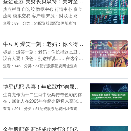
盛金证券 美财长贝森特：美对全球15%关税预计本周生效
热点栏目 自选股 数据中心 行情中心 资金
流向 模拟交易 客户端 来源：财联社 财联
社3月5日讯（编辑 牛占林）当地时间周
查看：89
分类：51配资股票配资网址查询
三，美国财政部长斯科特·贝森特表示，
美....
牛豆网 爆笑一刻：老妈：你长得这么丑，没有人要！我爸：别这样说……
标题：爆笑一刻：老妈：你长得这么丑，
没有人要！我爸：别这样说…… 在这个世
界上，有一种幽默叫做“家庭版”。今天，
查看：146
分类：51配资股票配资网址查询
就让我们来分享一个关于家庭的小故事，
它不仅让人捧....
博星优配 恭喜！年底踩中“狗屎运”的3大生肖，咸鱼翻身闷声发大财，看看有你吗？
生肖龙作为十二生肖中极具传奇色彩的存
在，属龙人在2025年年终之际迎来高光时
刻。他们凭借敏锐的洞察力和出色的交际
查看：201
分类：51配资股票配资网址查询
能力，总能在纷繁复杂的竞争中精准捕捉
机会，轻松脱....
金牛股配资 新城成功发行3.55亿美元债，票面利率11.8%