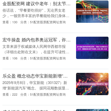
金股配资网 建议中老年：别太节俭，早餐多吃它比馒头稀饭强，简单营养又美味
俗话说， “早餐要吃得好”，无论男女老
少，一顿营养丰富的早餐能给我们身体补
充能量，迅速唤醒身体活力。 但对于很多
查看：130
分类：51配资股票配资网址查询
中老年人来说，平时生活过得很节俭，对
早餐就很马虎....
宏牛操盘 婚内包养奥运冠军，诈骗27位明星近6000万，国脚前妻王媞下场凄惨_王圣_肖钦_生活
文章来源于权威媒体人民网华西都市报
（详细出处附在文末），在提升可读性
时，已做了适当润色，请理性阅读，内容
查看：106
分类：51配资股票配资网址查询
仅供参考。 文|子月水 编辑|子月水 王媞，
一个普通家庭....
乐众盈 概念动态华宝新能新增“新能源汽车”概念
2025年9月8日，华宝新能（301327）新
增“新能源汽车”概念。 据同花顺数据显
示，入选理由是：2025年9月8日互动易：
查看：222
分类：51配资股票配资网址查询
公司高度关注光伏与储能产品在新能源....