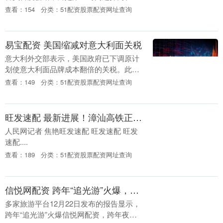
韩侨座谈。这一顺序看似细节，却暴露出
查看：154
分类：51配资股票配资网址查询
深层战略考量：他此行到底是来谈“大
局”还是先稳固“....
易宝配资 美国缩减对意大利面关税
意大利外交部表示，美国政府已下调原计
划使意大利面品牌成本翻倍的关税。此前
易宝配资，美国指控13家意大利面企业
查看：149
分类：51配资股票配资网址查询
（包括百味莱以及La Molisana、Pastif....
旺发速配 最新进展！漳汕高铁正式进入海上架梁阶
人民网记者 焦艳旺发速配 旺发速配 旺发
速配....
查看：189
分类：51配资股票配资网址查询
信悦网配资 跨年“追光游”火爆，北京成热门跨年城市
多家旅游平台12月22日发布的报告显示，
跨年“追光游”火爆信悦网配资，跨年夜追