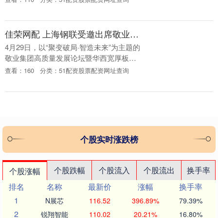
息，太盟（珠海）管理咨询合伙企业（有
限合伙....
佳荣网配 上海钢联受邀出席敬业集团高质量发展论坛暨华西宽厚板推介会
4月29日，以“聚变破局·智造未来”为主题的
敬业集团高质量发展论坛暨华西宽厚板推
介会在河北省唐山市召开，会议吸引了近
查看：160
分类：51配资股票配资网址查询
500名敬业合作伙伴、行业机构及媒体代
表参会....
个股实时涨跌榜
个股跌幅
个股流入
个股流出
换手率
个股涨幅
排名
名称
最新价
涨幅
换手率
1
N展芯
116.52
396.89%
79.39%
2
锐翔智能
110.02
20.21%
16.80%