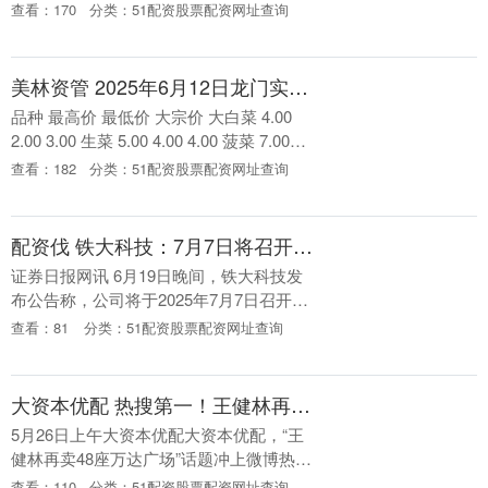
光等夜游活动带动酒店住宿等一系列文旅
查看：170
分类：51配资股票配资网址查询
消费，北京成为各大平台跨年热门城市。
美团旅行....
美林资管 2025年6月12日龙门实业（集团）有限公司西三街农副水产品市场价格行情
品种 最高价 最低价 大宗价 大白菜 4.00
2.00 3.00 生菜 5.00 4.00 4.00 菠菜 7.00
4.00 6.00 茼蒿 7.00 5.....
查看：182
分类：51配资股票配资网址查询
配资伐 铁大科技：7月7日将召开2025年第一次临时股东会
证券日报网讯 6月19日晚间，铁大科技发
布公告称，公司将于2025年7月7日召开
2025年第一次临时股东会。本次股东会将
查看：81
分类：51配资股票配资网址查询
审议《全资子公司拟对外投资的议
案》。....
大资本优配 热搜第一！王健林再卖48座万达广场！网友：他到底有多少？
5月26日上午大资本优配大资本优配，“王
健林再卖48座万达广场”话题冲上微博热搜
榜首。 据国家市场监管总局近日披露的信
查看：110
分类：51配资股票配资网址查询