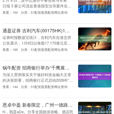
2 月 9 日，反中乱港分子黎智英与苹果 .
日报 3 家公司违反香港国安法等案件在香
港量刑裁决。香港特区高等法院当日宣
查看：150
分类：51配资股票配资网址查询
判，黎智英因两项串谋勾结外国势力罪及
一项....
通盈证券 吉利汽车(00175HK)1月8日回购676208万港元，年内累计回购195亿港元
证券时报数据宝统计，吉利汽车在港交所
公告显示，1月8日以每股17.170港元至
17.380港元的价格回购392.50万股，回购
查看：165
分类：51配资股票配资网址查询
金额达6762.08万港元。该股当....
锅牛配资 招商银行举办“千鹰展翼2.0”科技金融赋能活动
为深入贯彻落实关于做好科技金融大文章
的决策部署，招商银行正式启动2026年“千
鹰展翼2.0科技金融赋能计划”品牌系列活
查看：144
分类：51配资股票配资网址查询
动，打造“小而美”科技企业交流平台，着
力提....
恩卓中盈 新春限定，广州一德路vs佛山快子路，解锁广佛年味dna
hi，我是aDe。分享全国旅游攻略、酒店民