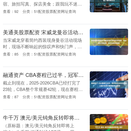
宿、旅拍写真、探店美食；跟我玩不迷路
哦~ 新春想找有年味又有底蕴的地方，广
查看：92
分类：51配资股票配资网址查询
州一德路+佛山快子路直接锁死，一条藏
着老广烟....
美通美股票配资 宋威龙曼谷活动状态惊艳：真全球少女的梦，苦尽甘来终绽放
当宋威龙穿着简约西装现身曼谷活动现场
时，现场不断响起的惊叹声和快门声，清
晰地传递出一个信息：无可挑剔的骨相
查看：85
分类：51配资股票配资网址查询
美，能够超越语言和国界，成为全球共
识。那一刻，仿佛全世....
融通资产 CBA赛程已过半，冠军框架结构性崩塌，辽篮5年内不要想着拿总冠军
截止到现在，2025-2026CBA已经打完了
23轮，CBA整个常规赛42轮，现在赛程已
经走完一半，是时候给辽篮做个小结了
查看：87
分类：51配资股票配资网址查询
——从积分排名上看，辽篮目前身处第
12....
牛千万 澳元/美元钝角反转即将上演？
（原标题：澳元/美元钝角反转即将上