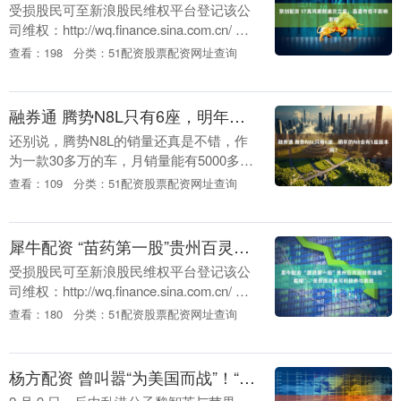
受损股民可至新浪股民维权平台登记该公
司维权：http://wq.finance.sina.com.cn/ 关
注@新浪证券、微信关注新浪券商基金、
查看：198
分类：51配资股票配资网址查询
百度搜索新浪股民....
融券通 腾势N8L只有6座，明年的N8会有5座版本吗？
还别说，腾势N8L的销量还真是不错，作
为一款30多万的车，月销量能有5000多辆
还算是达标的 实际上，N8L是经过很多的
查看：109
分类：51配资股票配资网址查询
调研的，也是腾势的战略车型，推出腾势
N9....
犀牛配资 “苗药第一股”贵州百灵因财务造假“戴帽”，受损投资者可积极参与索赔
受损股民可至新浪股民维权平台登记该公
司维权：http://wq.finance.sina.com.cn/ 关
注@新浪证券、微信关注新浪券商基金、
查看：180
分类：51配资股票配资网址查询
百度搜索新浪股民....
杨方配资 曾叫嚣“为美国而战”！“国安首恶”黎智英判了，香港舆论怎么看？