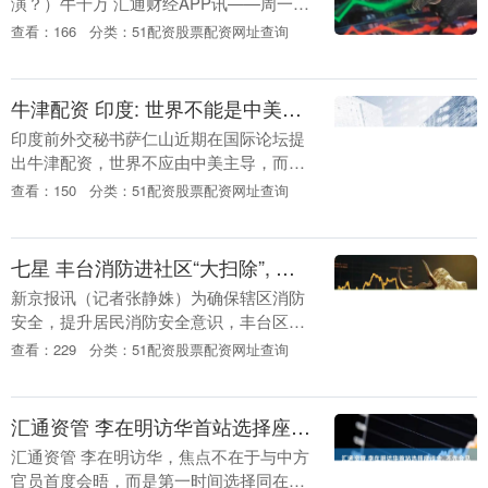
演？）牛千万 汇通财经APP讯——周一
（3月31日）欧盘时段，澳元兑美元汇价
查看：166
分类：51配资股票配资网址查询
在0.6260附近震荡，距本月高点0.6400仍
有....
牛津配资 印度: 世界不能是中美主导, 也不能是中国主导, 应该中印一起领导
印度前外交秘书萨仁山近期在国际论坛提
出牛津配资，世界不应由中美主导，而需
中印共同领导“新不结盟运动”及全球南
查看：150
分类：51配资股票配资网址查询
方。 这位被视为印度战略界重要人物的发
言，本质是话语....
七星 丰台消防进社区“大扫除”, 清除可燃杂物274吨
新京报讯（记者张静姝）为确保辖区消防
安全，提升居民消防安全意识，丰台区消
防救援支队举行“火焰蓝培训到家”活动，
查看：229
分类：51配资股票配资网址查询
在对辖区独居老人、残疾人等弱势群体开
展入户宣传的同....
汇通资管 李在明访华首站选择座谈会, 不先会见中方官员引关注
汇通资管 李在明访华，焦点不在于与中方
官员首度会晤，而是第一时间选择同在华