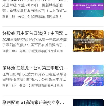
乐居财经 李兰 2月26日，据新城控股官
微，新城发展控股有限公司（以下简称“新
城发展”）、新城控股集团股份有限公司成
查看：88
分类：51配资股票配资网址查询
功发行3.55亿美元债。 本次债券为高级无
抵....
好股盛 冠中冠首日战报！中国双将遭特鲁姆普淘汰，赵心童明日出战
2025年斯诺克冠中冠的比赛一开幕就充满
了激烈的气氛！中国军团在首日派出了两
位实力派选手——白雨露和雷佩凡，但遗
查看：185
分类：51配资股票配资网址查询
憾的是，他们都未能抵挡住世界第一特鲁
姆普的强大攻....
策略池 江波龙：公司第三季度仍存有股份支付费用
证券日报网讯江波龙11月27日在互动平台
回答投资者提问时表示，公司第三季度仍
存有股份支付费用。企业的经营是一个连
查看：114
分类：51配资股票配资网址查询
续且长期的过程，仅针对特定指标进行短
期、单一维度....
聚创配资 ST高鸿索赔递交立案，虽退市但不影响索赔