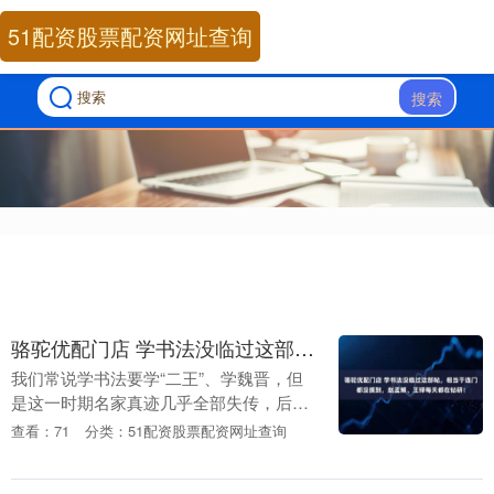
51配资股票配资网址查询
搜索
骆驼优配门店 学书法没临过这部帖，相当于连门都没摸到，赵孟頫、王铎每天都在钻研！
我们常说学书法要学“二王”、学魏晋，但
是这一时期名家真迹几乎全部失传，后人
想学又没得学。而一部法帖的问世，解决
查看：71
分类：51配资股票配资网址查询
了这一难题，它便是《淳化阁帖》。此作
被誉为“丛帖之....