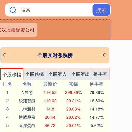
搜索
武汉股票配资公司
个股实时涨跌榜
个股跌幅
个股流入
个股流出
换手率
个股涨幅
排名
名称
最新价
涨幅
换手率
1
N展芯
116.52
396.89%
79.39%
2
锐翔智能
110.02
20.21%
16.80%
3
志特新材
14.8
20.03%
14.18%
4
博腾股份
20.44
20.02%
14.77%
5
近岸蛋白
46.72
20.01%
5.62%