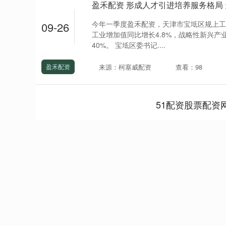
盈禾配资 形成人才引进培养服务格局
今年一季度盈禾配资，天津市宝坻区规上工
09-26
工业增加值同比增长4.8%，战略性新兴产
40%。 宝坻区委书记....
来源：柯塞威配资
查看：98
盈禾配资
51配资股票配资
深证成指
14311.01
.68
1.02%
200.89
1