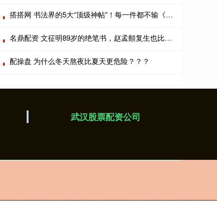
搭搭网 书法界的5大“顶级神帖”！每一件都不输《兰亭序》
名鼎配资 文征明89岁的绝笔书，赵孟頫复生也比不了
配操盘 为什么冬天熬夜比夏天更危险？？？
武汉股票配资公司